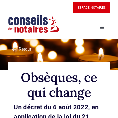
Passer
Panneau de gestion des cookies
ESPACE NOTAIRES
au
contenu
Navigatio
à
bascule
ACTUALITÉS
Retour
BOUTIQUE
Obsèques, ce
PANIER
qui change
MON COMPTE
Un décret du 6 août 2022, en
ABONNEZ-VOUS
application de la loi du 21