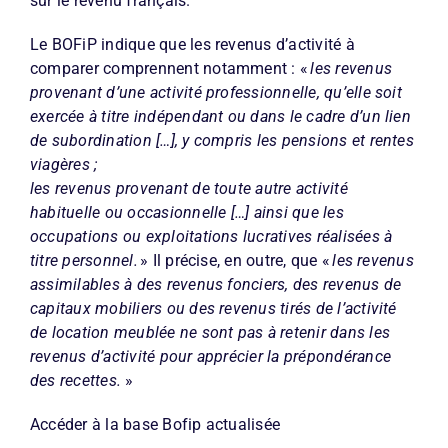
sur le revenu français.
Le BOFiP indique que les revenus d’activité à
comparer comprennent notamment : «
les revenus
provenant d
’une activit
é professionnelle, qu
’elle soit
exerc
ée
à titre ind
épendant ou dans le cadre d
’un lien
de subordination [
…], y compris les pensions et rentes
viag
ères ;
les revenus provenant de toute autre activit
é
habituelle ou occasionnelle [
…] ainsi que les
occupations ou exploitations lucratives r
éalis
ées
à
titre personnel.
» Il précise, en outre, que «
les revenus
assimilables à des revenus fonciers, des revenus de
capitaux mobiliers ou des revenus tirés de l’activité
de location meublée ne sont pas à retenir dans les
revenus d’activité pour apprécier la prépondérance
des recettes.
»
Accéder à la base Bofip actualisée