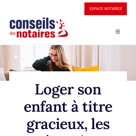
Passer
Panneau de gestion des cookies
ESPACE NOTAIRES
au
contenu
Navigatio
à
bascule
ACTUALITÉS
Retour
BOUTIQUE
Loger son
PANIER
enfant à titre
MON COMPTE
gracieux, les
ABONNEZ-VOUS