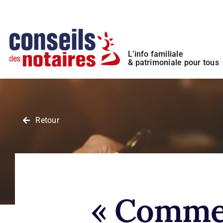
Passer
Panneau de gestion des cookies
au
contenu
L’info familiale
& patrimoniale pour tous
Retour
« Commen