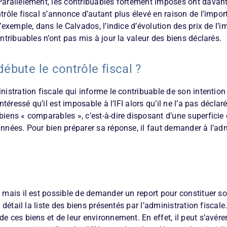
 Parallèlement, les contribuables fortement imposés ont davan
ntrôle fiscal s’annonce d’autant plus élevé en raison de l’impor
d’exemple, dans le Calvados, l’indice d’évolution des prix de l
ontribuables n’ont pas mis à jour la valeur des biens déclarés.
ébute le contrôle fiscal ?
inistration fiscale qui informe le contribuable de son intention
intéressé qu’il est imposable à l’IFI alors qu’il ne l’a pas déclar
biens « comparables », c’est-à-dire disposant d’une superficie 
années. Pour bien préparer sa réponse, il faut demander à l’adm
, mais il est possible de demander un report pour constituer so
n détail la liste des biens présentés par l’administration fiscale
de ces biens et de leur environnement. En effet, il peut s’avér