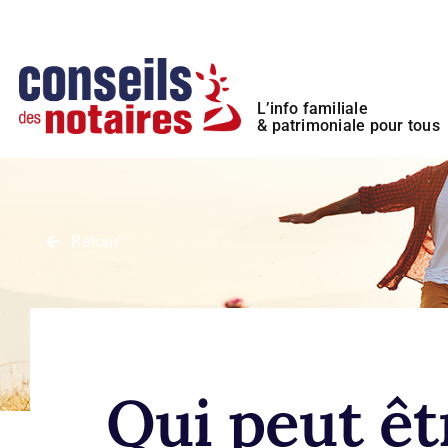
Passer
Panneau de gestion des cookies
au
contenu
L’info familiale
& patrimoniale pour tous
Retour
Qui peut êt