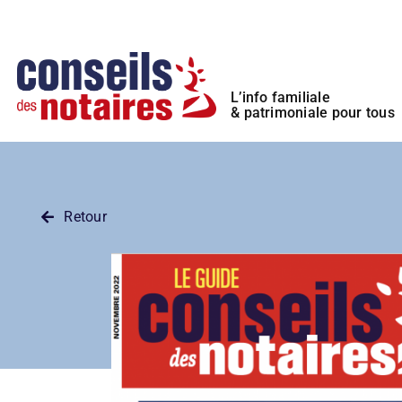
Passer
Panneau de gestion des cookies
au
contenu
L’info familiale
& patrimoniale pour tous
Retour