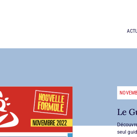
ACT
NOVEMB
Le G
Découvr
seul gui