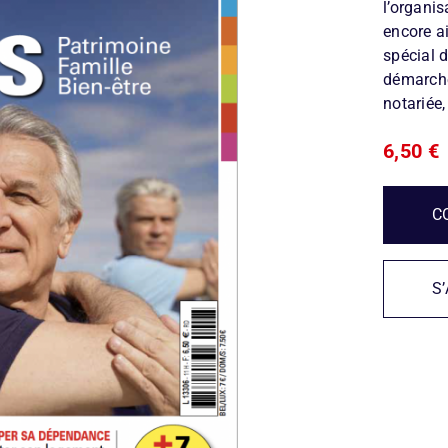
l’organi
encore ai
spécial 
démarche
notariée
6,50
€
C
S