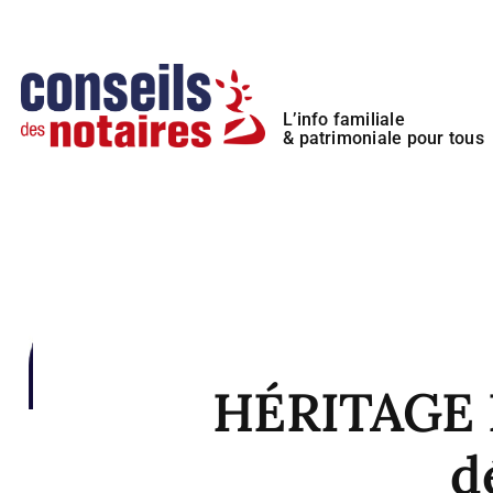
Passer
Panneau de gestion des cookies
au
contenu
L’info familiale
& patrimoniale pour tous
HÉRITAGE P
d