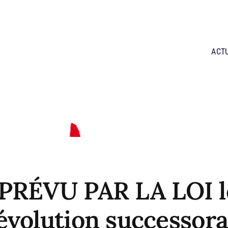
ACT
RÉVU PAR LA LOI le
évolution successora