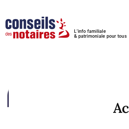
Passer
Panneau de gestion des cookies
au
contenu
L’info familiale
& patrimoniale pour tous
Ac